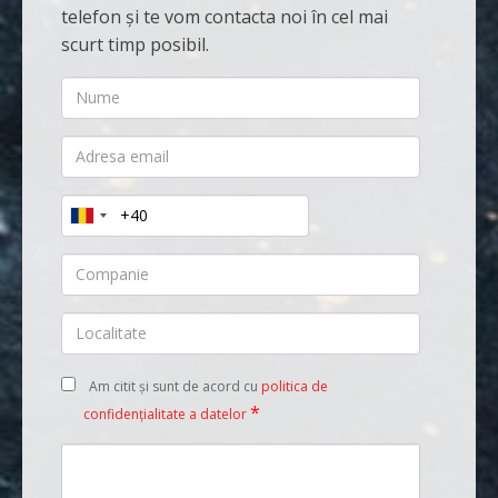
telefon și te vom contacta noi în cel mai
scurt timp posibil.
Nume
Adresa
email
Telefon
Companie
Localitate
Am citit și sunt de acord cu
politica de
*
confidențialitate a datelor
Alte
informații
/