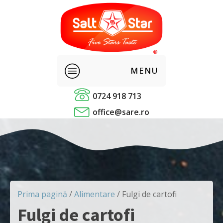
MENU
0724 918 713
Sare alimentara
office@sare.ro
Condimente
Alimentare
Panificatie
Prima pagină
/
Alimentare
/ Fulgi de cartofi
Fulgi de cartofi
Sare industriala