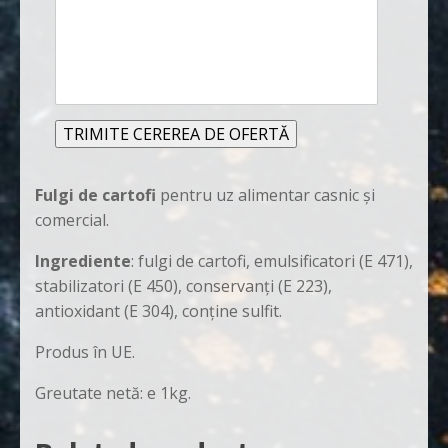
detalii
Alternative:
Fulgi de cartofi
pentru uz alimentar casnic și
comercial.
Ingrediente
: fulgi de cartofi, emulsificatori (E 471),
stabilizatori (E 450), conservanți (E 223),
antioxidant (E 304), conține sulfit.
Produs în UE.
Greutate netă: e 1kg.