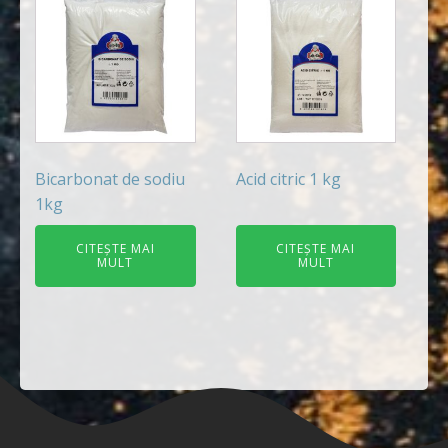
Bicarbonat de sodiu
Acid citric 1 kg
1kg
CITEȘTE MAI
CITEȘTE MAI
MULT
MULT