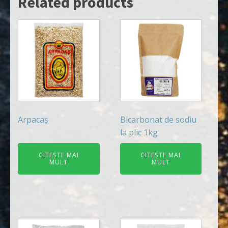
Related products
Arpacaș
Bicarbonat de sodiu
la plic 1kg
CITEȘTE MAI
CITEȘTE MAI
MULT
MULT