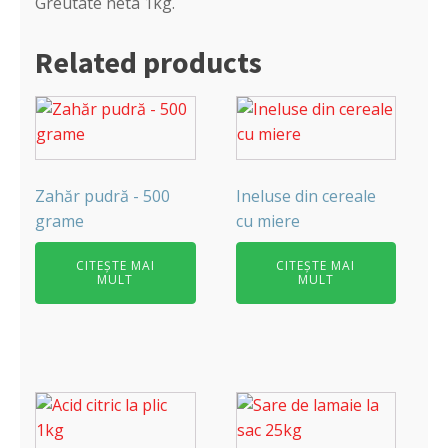
Greutate neta 1kg.
Related products
Zahăr pudră - 500
Ineluse din cereale
grame
cu miere
CITEȘTE MAI
CITEȘTE MAI
MULT
MULT