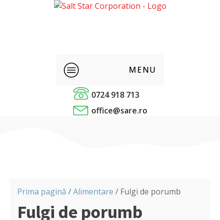
MENU
0724 918 713
Sare alimentara
office@sare.ro
Condimente
Alimentare
Panificatie
Prima pagină
/
Alimentare
/ Fulgi de porumb
Fulgi de porumb
Sare industriala