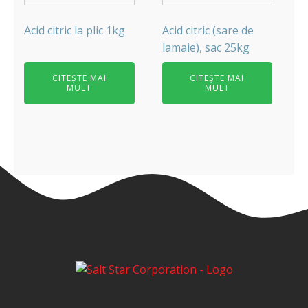
Acid citric la plic 1kg
Acid citric (sare de
lamaie), sac 25kg
CITEȘTE MAI
CITEȘTE MAI
MULT
MULT