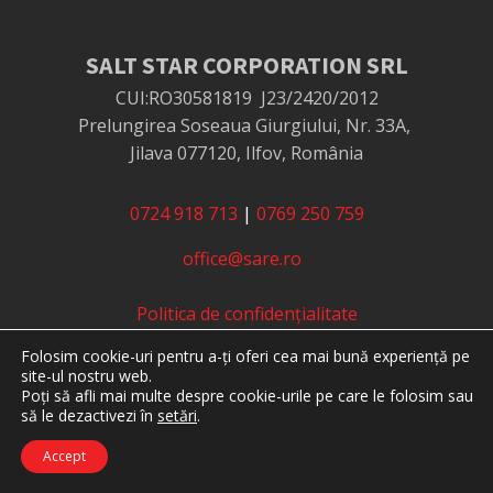
SALT STAR CORPORATION SRL
CUI:RO30581819
J23/2420/2012
Prelungirea Soseaua Giurgiului, Nr. 33A,
Jilava 077120, Ilfov, România
0724 918 713
|
0769 250 759
office@sare.ro
Politica de confidențialitate
Politica de utilizare cookie-uri
Folosim cookie-uri pentru a-ți oferi cea mai bună experiență pe
Termeni și condiții
site-ul nostru web.
Protecția consumatorilor - ANPC
Poți să afli mai multe despre cookie-urile pe care le folosim sau
să le dezactivezi în
setări
.
Soluționarea online a litigiilor - SOL
Accept