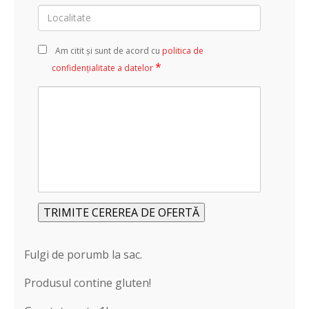
Localitate
Am citit și sunt de acord cu
politica de
*
confidențialitate a datelor
Alte
informații
/
detalii
Alternative:
Fulgi de porumb la sac.
Produsul contine gluten!