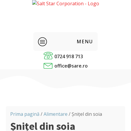
MENU
0724 918 713
Sare alimentara
office@sare.ro
Condimente
Alimentare
Panificatie
Prima pagină
/
Alimentare
/ Șnițel din soia
Șnițel din soia
Sare industriala