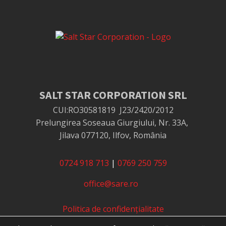
SALT STAR CORPORATION SRL
CUI:RO30581819
J23/2420/2012
Prelungirea Soseaua Giurgiului, Nr. 33A,
Jilava 077120, Ilfov, România
0724 918 713
|
0769 250 759
office@sare.ro
Politica de confidențialitate
Politica de utilizare cookie-uri