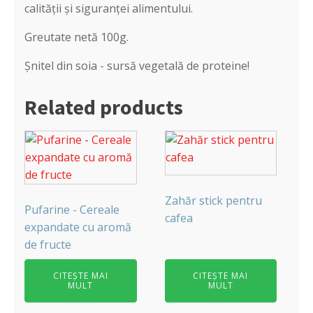
calității și siguranței alimentului.
Greutate netă 100g.
Șnitel din soia - sursă vegetală de proteine!
Related products
Zahăr stick pentru
Pufarine - Cereale
cafea
expandate cu aromă
de fructe
CITEȘTE MAI
CITEȘTE MAI
MULT
MULT