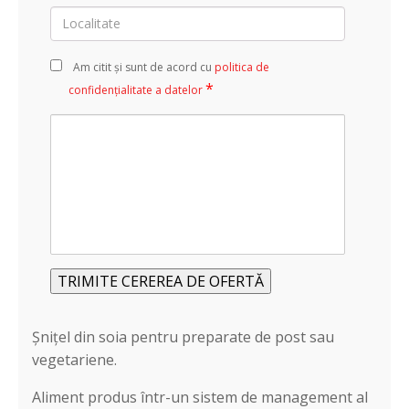
Localitate
Am citit și sunt de acord cu
politica de
*
confidențialitate a datelor
Alte
informații
/
detalii
Alternative:
Șnițel din soia pentru preparate de post sau
vegetariene.
Aliment produs într-un sistem de management al