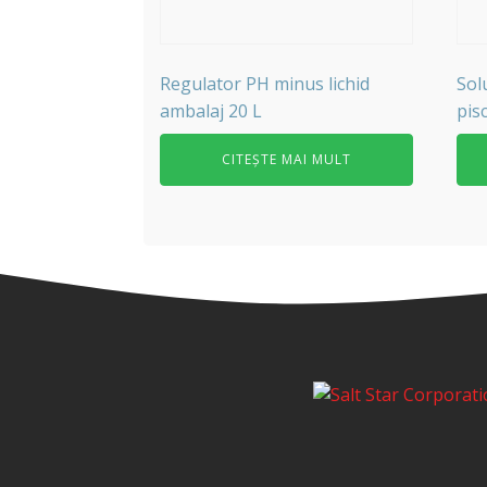
Regulator PH minus lichid
Sol
ambalaj 20 L
pis
CITEȘTE MAI MULT