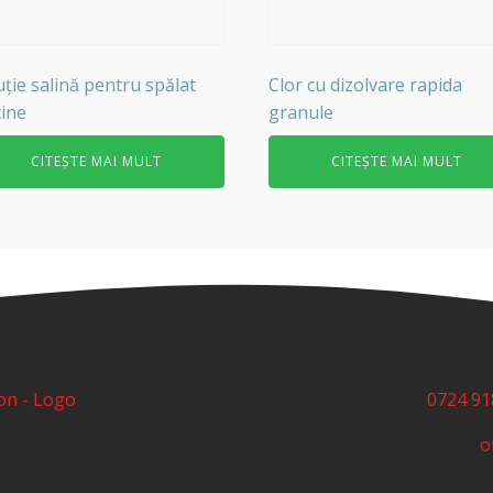
uție salină pentru spălat
Clor cu dizolvare rapida
cine
granule
CITEȘTE MAI MULT
CITEȘTE MAI MULT
0724 91
o