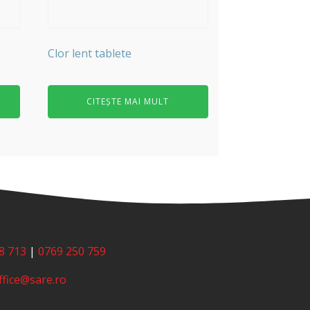
Clor lent tablete
CITEȘTE MAI MULT
8 713
|
0769 250 759
ffice@sare.ro