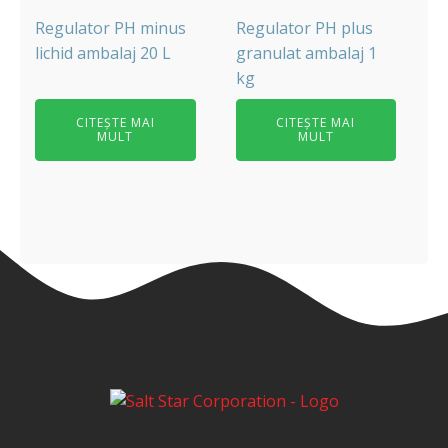
Regulator PH minus
Regulator PH plus
lichid ambalaj 20 L
granulat ambalaj 1
kg
CITEȘTE MAI
CITEȘTE MAI
MULT
MULT