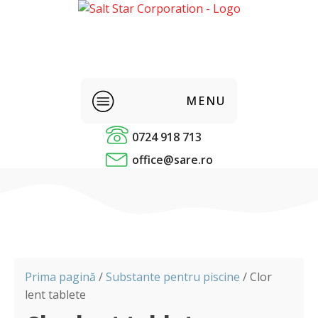
MENU
0724 918 713
Sare alimentara
office@sare.ro
Condimente
Alimentare
Panificatie
Prima pagină
/
Substante pentru piscine
/ Clor
lent tablete
Sare industriala