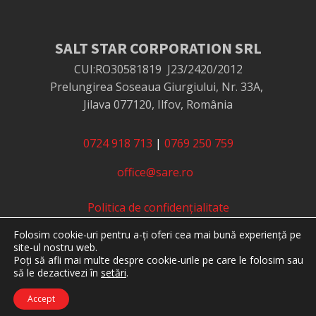
SALT STAR CORPORATION SRL
CUI:RO30581819
J23/2420/2012
Prelungirea Soseaua Giurgiului, Nr. 33A,
Jilava 077120, Ilfov, România
0724 918 713
|
0769 250 759
office@sare.ro
Politica de confidențialitate
Politica de utilizare cookie-uri
Folosim cookie-uri pentru a-ți oferi cea mai bună experiență pe
Termeni și condiții
site-ul nostru web.
Protecția consumatorilor - ANPC
Poți să afli mai multe despre cookie-urile pe care le folosim sau
să le dezactivezi în
setări
.
Soluționarea online a litigiilor - SOL
Accept