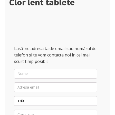
Clor lent tablete
Substante pentru piscine
Sare medicinala
Purificatoare apa
Lasă-ne adresa ta de email sau numărul de
telefon și te vom contacta noi în cel mai
scurt timp posibil.
Nume
Adresa
email
Telefon
Companie