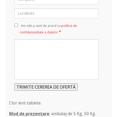
Localitate
Am citit și sunt de acord cu
politica de
*
confidențialitate a datelor
Alte
informații
/
detalii
Alternative:
Clor lent tablete.
Mod de prezentare
: ambalaj de 5 Kg, 50 Kg.