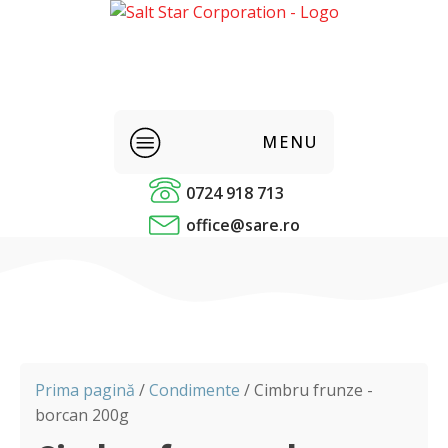
MENU
0724 918 713
Sare alimentara
office@sare.ro
Condimente
Alimentare
Panificatie
Prima pagină
/
Condimente
/ Cimbru frunze -
borcan 200g
Sare industriala