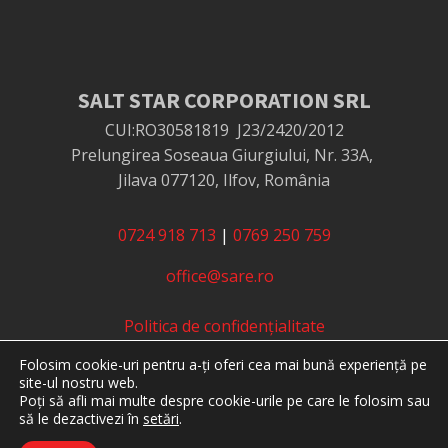
SALT STAR CORPORATION SRL
CUI:RO30581819
J23/2420/2012
Prelungirea Soseaua Giurgiului, Nr. 33A,
Jilava 077120, Ilfov, România
0724 918 713
|
0769 250 759
office@sare.ro
Politica de confidențialitate
Politica de utilizare cookie-uri
Folosim cookie-uri pentru a-ți oferi cea mai bună experiență pe
Termeni și condiții
site-ul nostru web.
Protecția consumatorilor - ANPC
Poți să afli mai multe despre cookie-urile pe care le folosim sau
să le dezactivezi în
setări
.
Soluționarea online a litigiilor - SOL