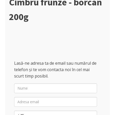
Cimbru frunze - borcan
200g
Substante pentru piscine
Sare medicinala
Purificatoare apa
Lasă-ne adresa ta de email sau numărul de
telefon și te vom contacta noi în cel mai
scurt timp posibil.
Nume
Adresa
email
Telefon