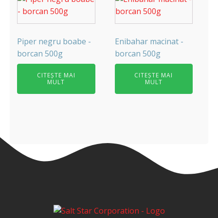
Piper negru boabe -
Enibahar macinat -
borcan 500g
borcan 500g
CITEȘTE MAI
CITEȘTE MAI
MULT
MULT