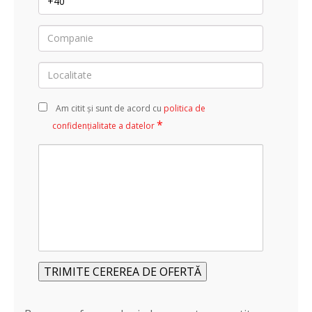
Companie
Localitate
Am citit și sunt de acord cu
politica de
*
confidențialitate a datelor
Alte
informații
/
detalii
Alternative: