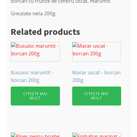
Borcan cu frunze de cimbru uscat, maruntit.
Greutate neta 200g.
Related products
Busuioc maruntit -
Marar uscat - borcan
borcan 200g
200g
CITEȘTE MAI
CITEȘTE MAI
MULT
MULT